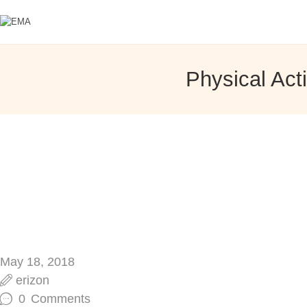
ÜBER UNS
DIENSTLEISTU
EMA
Physical Acti
Spielparadies
NGEN
BEDINGUNGE
N
KONTAKTINFO
May 18, 2018
erizon
0
Comments