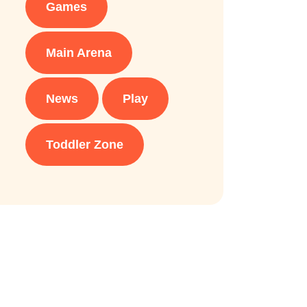
Games
Main Arena
News
Play
Toddler Zone